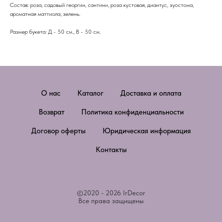
Состав: роза, садовый георгин, сантини, роза кустовая, диантус, эуостома,
ароматная маттиола, зелень.
Размер букета: Д - 50 см., В - 50 см.
О нас
Каталог
Доставка и оплата
Возврат
Политика конфиденциальности
Договор оферты
Юридическая информация
Контакты
©2020 - 2026 IrDecor
Все права защищены